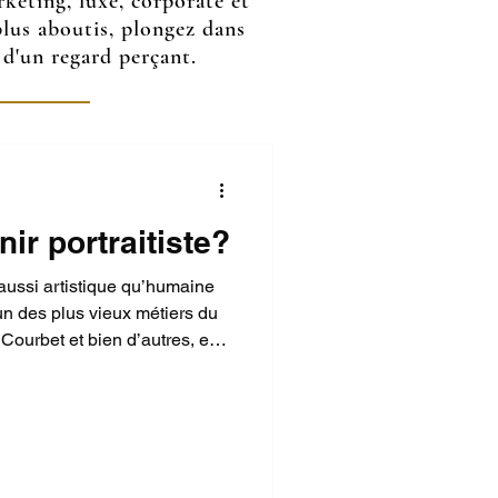
keting, luxe, corporate et
 plus aboutis, plongez dans
 d'un regard perçant.
r portraitiste?
 aussi artistique qu’humaine
n des plus vieux métiers du
Courbet et bien d’autres, est
s que j’ai eu ces dernières
re une fois, ce n’est pas aux
ppris cela. Un article qui
is aussi aux personnes qui