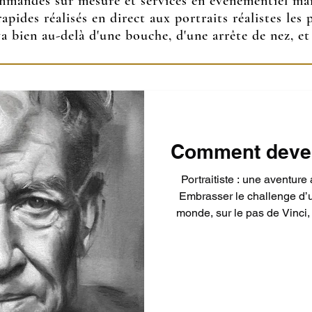
ommandes sur mesure et services en événementiel mar
rapides réalisés en direct aux portraits réalistes les
a bien au-delà d'une bouche, d'une arrête de nez, et
Comment deveni
Portraitiste : une aventure
Embrasser le challenge d’u
monde, sur le pas de Vinci, 
l'une des meilleures idée
années. Ce que j'ai découvert par moi-même mérite d'être
partagé avec vous… car enco
Beaux Arts que j’aurais a
s'adresse aux curieux, ma