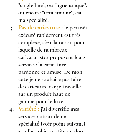
"single line", ou "ligne unique", 
ou encore "trait unique", est 
ma spécialité.
Pas de caricature 
:
 le portrait 
exécuté rapidement est très 
complexe, c'est la raison pour 
laquelle de nombreux 
caricaturistes proposent leurs 
services: la caricature 
pardonne et amuse. De mon 
côté je ne souhaite pas faire 
de caricature car je travaille 
sur un produit haut de 
gamme pour le luxe.
Variété :
 j'ai diversifié mes 
services autour de ma 
spécialité (voir point suivant) 
- calligraphie, motifs, en duo...