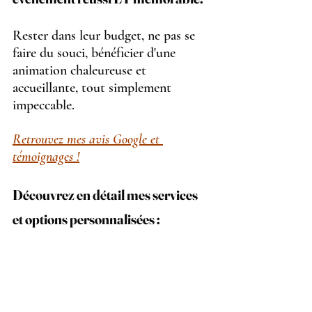
Rester dans leur budget, ne pas se 
faire du souci, bénéficier d'une 
animation chaleureuse et 
accueillante, tout simplement 
impeccable.
Retrouvez mes avis Google et 
témoignages !
Découvrez en détail mes services 
et options personnalisées :
Pour en savoir plus sur 
l'importance 
de l'Art et du portrait en événementiel 
et quelques clés que je n'ai pas 
dévoilées ici, vous pouvez me 