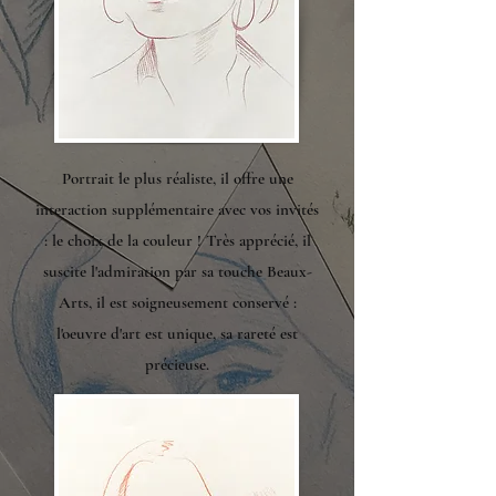
Portrait le plus réaliste, il offre une
interaction supplémentaire avec vos invités
: le choix de la couleur ! Très apprécié, il
suscite l'admiration par sa touche Beaux-
Arts, il est soigneusement conservé :
l'oeuvre d'art est unique, sa rareté est
précieuse.