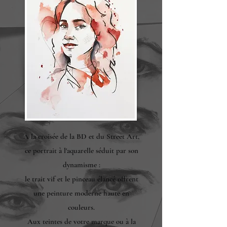
À la croisée de la BD et du Street Art,
ce portrait à l'aquarelle séduit par son
dynamisme :
le trait vif et le pinceau élancé offrent
une peinture moderne haute en
couleurs.
Aux teintes de votre marque ou à la