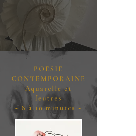
POÉSIE
CONTEMPORAINE
Aquarelle et
feutres
~ 8 à 10 minutes ~