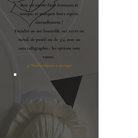
avec un savoir-faire étonnant et
unique, et marquez leurs esprits
éternellement !
Encadré ou sur bouteille, sur verre ou
métal, de profil ou de 3/4, avec ou
sans calligraphie : les options sont
vastes.
©
Modèles déposés et protégés