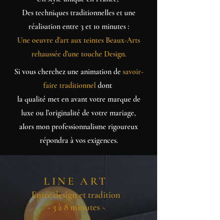
Des techniques traditionnelles et une
réalisation entre 3 et 10 minutes :
Une oeuvre d'art aux teintes Beaux-Arts
rehaussée d'une touche Design
​.
Si vous cherchez une animation de
savoir-
faire traditionnel
dont
la qualité met en avant votre marque de
luxe ou l’originalité de votre mariage,
alors mon professionnalisme rigoureux
répondra à vos exigences.
LINE ART
Entre design et tradition
~ 3 à 8 minutes ~