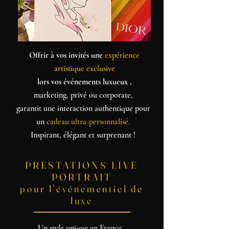
Offrir à vos invités une
expérience
artistique exclusive
lors vos événements luxueux ,
marketing, privé ou corporate,
garantit une interaction authentique pour
un
cadeau ultra-personnalisé.
Inspirant, élégant et surprenant !
PRESTATIONS LIVE
PORTRAIT
pour l'événementiel de
luxe
Un style unique en France,