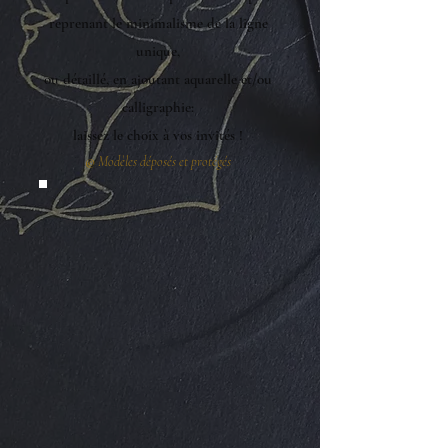
reprenant le minimalisme de la ligne
unique,
ou détaillé, en ajoutant aquarelle et/ou
calligraphie:
laissez le choix à vos invités !
©
Modèles déposés et protégés