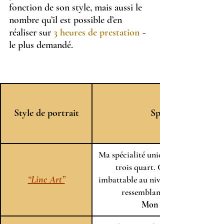
fonction de son style, mais aussi le 
nombre qu’il est possible d’en 
réaliser sur 
3 heures de prestation
 - 
le plus demandé.
Style de portrait
Spécificité
Ma spécialité unique en France, prof
trois quart. C’est le plus rapide,
“Line Art”
imbattable au niveau originalité, qua
ressemblance et savoir-faire.
Mon best seller !