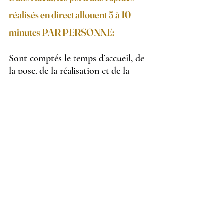
réalisés en direct allouent 5 à 10 
minutes PAR PERSONNE: 
Sont comptés le temps d’accueil, de 
la pose, de la réalisation et de la 
remise du portrait, et du bref 
échange chaleureux indispensable 
cette expérience personnalisée.
Connaître le nombre de portraits 
réalisables est important, cependant 
il faut garder en tête que dans 
l’événementiel, nous sommes dans 
l
’humain
, lui-même à géométrie 
variable.