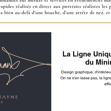
ommandes sur mesure et services en événementiel mar
rapides réalisés en direct aux portraits réalistes les
a bien au-delà d'une bouche, d'une arrête de nez, et
La Ligne Uniqu
du Min
Design graphique, d'intérieur
On ne s'en lasse pas, la lig
effi