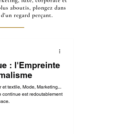
keting, luxe, corporate et
 plus aboutis, plongez dans
 d'un regard perçant.
e : l'Empreinte
imalisme
 et textile, Mode, Marketing...
ne continue est redoutablement
cace.