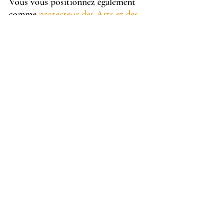
Vous vous positionnez également 
comme 
protecteur des Arts et des 
artistes,
 et mettez en avant 
l'importance de la création 
artistique
 dans un monde dévoré 
par la technologie.
Vous ajoutez alors une corde 
supplémentaire à l'arc de vos 
valeurs, à laquelle vos clients et 
collaborateurs vont être sensibles.
CONCLUSION:
La 
nécessité et les bienfaits de la 
présence de l'art en entreprise
 n'est 