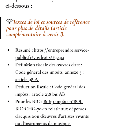
ci-dessous :
💡
Textes de loi et sources de référence 
pour plus de détails (article 
complémentaire à venir !):
Résumé
 : 
https://entreprendre.service-
public.fr/vosdroits/F32914
Définition fiscale des œuvres d'art
 : 
Code général des impôts, annexe 3 : 
article 98 A 
Déduction fiscale
 : 
Code général des 
impôts : article 238 bis AB 
Pour les BIC
 : 
Bofip-impôts n°BOI-
BIC-CHG-70-10 relatif aux dépenses 
d'acquisition d'œuvres d'artistes vivants 
ou d'instruments de musique 