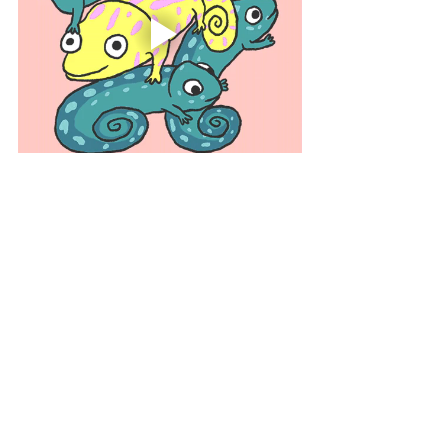
Il y a ceux dictés par la société, mais 
il y a pire : 
les tiens.
Nos conformismes à nos propres 
croyances et routines sont autant 
de bâtons dans les roues qui 
freinent progrès et épanouissement.